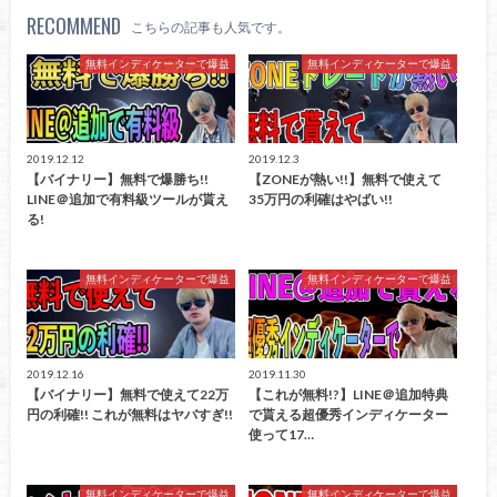
RECOMMEND
こちらの記事も人気です。
無料インディケーターで爆益
無料インディケーターで爆益
2019.12.12
2019.12.3
【バイナリー】無料で爆勝ち!!
【ZONEが熱い!!】無料で使えて
LINE＠追加で有料級ツールが貰え
35万円の利確はやばい!!
る!
無料インディケーターで爆益
無料インディケーターで爆益
2019.12.16
2019.11.30
【バイナリー】無料で使えて22万
【これが無料!?】LINE＠追加特典
円の利確!! これが無料はヤバすぎ!!
で貰える超優秀インディケーター
使って17…
無料インディケーターで爆益
無料インディケーターで爆益