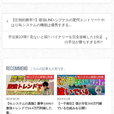
【圧倒的勝率!!】最強LINE×シグナルの驚愕エントリー!! や
はりRLシステムの機能は優秀すぎる…
手法第23弾!! 見ないと損!! バイナリーを完全攻略した1分足
の手法が勝ちすぎる件!!
RECOMMEND
こちらの記事も人気です。
RLシステム爆勝ち映像
RLシステム爆勝ち映像
2019.10.10
2019.11.28
【RLシステムの真髄】勝率100%!!
【一子相伝】僕が月収300万円稼
激強トレンドで26.4万円利確した
でいる仕組みを公開!!
衝…