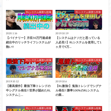
RLシステム爆勝ち映像
RLシステム爆勝ち映像
2020.1.16
2019.10.19
【バイナリー】月収50万円達成者
【システムはクソだと思っている
続出中のリッチライフシステムが
人必見!!】RLシステムを使用して1
熱い!!
ヶ月で5万…
RLシステム爆勝ち映像
RLシステム爆勝ち映像
2019.10.12
2019.10.6
【最高傑作】最強下降トレンドの
【RL激強!】鬼強トレンドでシグナ
中シグナル発生!! 世界が認めたRL
ル発生!! 勝率100%のRLシステム
システムこ…
の業…
RLシステム爆勝ち映像
RLシステム爆勝ち映像