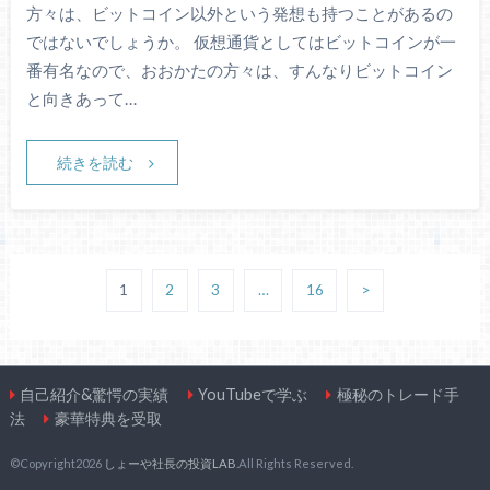
方々は、ビットコイン以外という発想も持つことがあるの
ではないでしょうか。 仮想通貨としてはビットコインが一
番有名なので、おおかたの方々は、すんなりビットコイン
と向きあって…
続きを読む
1
2
3
…
16
>
自己紹介&驚愕の実績
YouTubeで学ぶ
極秘のトレード手
法
豪華特典を受取
©Copyright2026
しょーや社長の投資LAB
.All Rights Reserved.