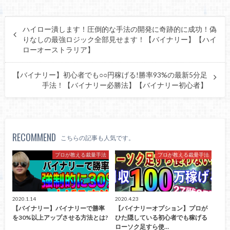
ハイロー潰します！圧倒的な手法の開発に奇跡的に成功！偽
りなしの最強ロジック全部見せます！【バイナリー】【ハイ
ローオーストラリア】
【バイナリー】初心者でも○○円稼げる!勝率93%の最新5分足
手法！【バイナリー必勝法】【バイナリー初心者】
RECOMMEND
こちらの記事も人気です。
プロが教える裁量手法
プロが教える裁量手法
2020.1.14
2020.4.23
【バイナリー】バイナリーで勝率
【バイナリーオプション】プロが
を30%以上アップさせる方法とは?
ひた隠している初心者でも稼げる
ローソク足すら使…