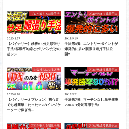
プロが教える裁量手法
プロが教える裁量手法
2020.1.27
2019.9.19
【バイナリー】鉄板!! 1分足順張り
手法第5弾!! エントリーポイントが
手法! 移動平均線とボリバンだけの
爆発的に多い順張り連打手法公
超シン…
開!!
お金持ちになる方法
プロが教える裁量手法
2020.8.28
2019.9.21
【バイナリーオプション】初心者
手法第7弾!! マーチンなし 単発勝率
でも超簡単！たった1つのインジケ
90%!? 1分足専用手法!
ーターで稼ぎ出…
プロが教える裁量手法
プロが教える裁量手法