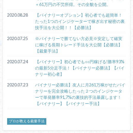
＋61万円の不労所得。その全貌を公開。
2020.08.28
【バイナリーオプション】初心者でも超簡単！
たった1つのインジケーターで稼ぎ出す秘密の裏
技手法を大公開！！【必勝法】
2020.07.25
※バイナリーで勝てない方必見※安定して確実
に稼げる長期トレード手法を大公開【必勝法】
【裁量手法】
2020.07.24
【バイナリー】初心者でも○○円稼げる!勝率93%
の最新5分足手法！【バイナリー必勝法】【バイ
ナリー初心者】
2020.07.23
バイナリー必勝法】友人に月261万稼がせたバイ
ナリーを完全攻略したった２つのインジケータ
ーで単発勝率91,7%の裏技的手法暴露します！
【バイナリー】【バイナリー手法】
プロが教える裁量手法